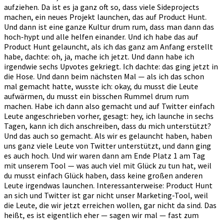
aufziehen. Da ist es ja ganz oft so, dass viele Sideprojects
machen, ein neues Projekt launchen, das auf Product Hunt.
Und dann ist eine ganze Kultur drum rum, dass man dann das
hoch-hypt und alle helfen einander. Und ich habe das auf
Product Hunt gelauncht, als ich das ganz am Anfang erstellt
habe, dachte: oh, ja, mache ich jetzt. Und dann habe ich
irgendwie sechs Upvotes gekriegt. Ich dachte: das ging jetzt in
die Hose. Und dann beim nächsten Mal — als ich das schon
mal gemacht hatte, wusste ich: okay, du musst die Leute
aufwärmen, du musst ein bisschen Rummel drum rum
machen. Habe ich dann also gemacht und auf Twitter einfach
Leute angeschrieben vorher, gesagt: hey, ich launche in sechs
Tagen, kann ich dich anschreiben, dass du mich unterstützt?
Und das auch so gemacht. Als wir es gelauncht haben, haben
uns ganz viele Leute von Twitter unterstützt, und dann ging
es auch hoch. Und wir waren dann am Ende Platz 1 am Tag
mit unserem Tool — was auch viel mit Glück zu tun hat, weil
du musst einfach Glück haben, dass keine großen anderen
Leute irgendwas launchen. Interessanterweise: Product Hunt
an sich und Twitter ist gar nicht unser Marketing-Tool, weil
die Leute, die wir jetzt erreichen wollen, gar nicht da sind. Das
heißt, es ist eigentlich eher — sagen wir mal — fast zum