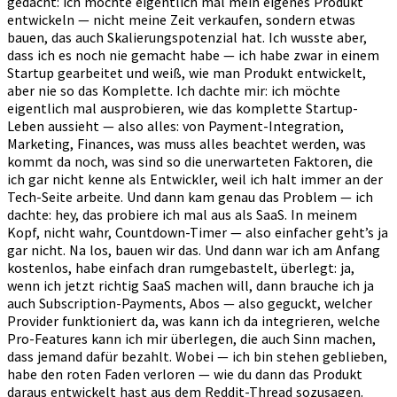
gedacht: ich möchte eigentlich mal mein eigenes Produkt
entwickeln — nicht meine Zeit verkaufen, sondern etwas
bauen, das auch Skalierungspotenzial hat. Ich wusste aber,
dass ich es noch nie gemacht habe — ich habe zwar in einem
Startup gearbeitet und weiß, wie man Produkt entwickelt,
aber nie so das Komplette. Ich dachte mir: ich möchte
eigentlich mal ausprobieren, wie das komplette Startup-
Leben aussieht — also alles: von Payment-Integration,
Marketing, Finances, was muss alles beachtet werden, was
kommt da noch, was sind so die unerwarteten Faktoren, die
ich gar nicht kenne als Entwickler, weil ich halt immer an der
Tech-Seite arbeite. Und dann kam genau das Problem — ich
dachte: hey, das probiere ich mal aus als SaaS. In meinem
Kopf, nicht wahr, Countdown-Timer — also einfacher geht’s ja
gar nicht. Na los, bauen wir das. Und dann war ich am Anfang
kostenlos, habe einfach dran rumgebastelt, überlegt: ja,
wenn ich jetzt richtig SaaS machen will, dann brauche ich ja
auch Subscription-Payments, Abos — also geguckt, welcher
Provider funktioniert da, was kann ich da integrieren, welche
Pro-Features kann ich mir überlegen, die auch Sinn machen,
dass jemand dafür bezahlt. Wobei — ich bin stehen geblieben,
habe den roten Faden verloren — wie du dann das Produkt
daraus entwickelt hast aus dem Reddit-Thread sozusagen.