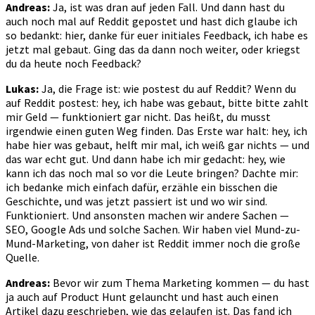
Andreas:
Ja, ist was dran auf jeden Fall. Und dann hast du
auch noch mal auf Reddit gepostet und hast dich glaube ich
so bedankt: hier, danke für euer initiales Feedback, ich habe es
jetzt mal gebaut. Ging das da dann noch weiter, oder kriegst
du da heute noch Feedback?
Lukas:
Ja, die Frage ist: wie postest du auf Reddit? Wenn du
auf Reddit postest: hey, ich habe was gebaut, bitte bitte zahlt
mir Geld — funktioniert gar nicht. Das heißt, du musst
irgendwie einen guten Weg finden. Das Erste war halt: hey, ich
habe hier was gebaut, helft mir mal, ich weiß gar nichts — und
das war echt gut. Und dann habe ich mir gedacht: hey, wie
kann ich das noch mal so vor die Leute bringen? Dachte mir:
ich bedanke mich einfach dafür, erzähle ein bisschen die
Geschichte, und was jetzt passiert ist und wo wir sind.
Funktioniert. Und ansonsten machen wir andere Sachen —
SEO, Google Ads und solche Sachen. Wir haben viel Mund-zu-
Mund-Marketing, von daher ist Reddit immer noch die große
Quelle.
Andreas:
Bevor wir zum Thema Marketing kommen — du hast
ja auch auf Product Hunt gelauncht und hast auch einen
Artikel dazu geschrieben, wie das gelaufen ist. Das fand ich