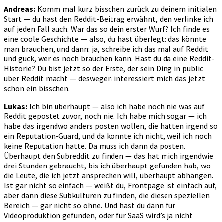
Andreas:
Komm mal kurz bisschen zurück zu deinem initialen
Start — du hast den Reddit-Beitrag erwähnt, den verlinke ich
auf jeden Fall auch. War das so dein erster Wurf? Ich finde es
eine coole Geschichte — also, du hast überlegt: das könnte
man brauchen, und dann: ja, schreibe ich das mal auf Reddit
und guck, wer es noch brauchen kann. Hast du da eine Reddit-
Historie? Du bist jetzt so der Erste, der sein Ding in public
über Reddit macht — deswegen interessiert mich das jetzt
schon ein bisschen.
Lukas:
Ich bin überhaupt — also ich habe noch nie was auf
Reddit gepostet zuvor, noch nie. Ich habe mich sogar — ich
habe das irgendwo anders posten wollen, die hatten irgend so
ein Reputation-Guard, und da konnte ich nicht, weil ich noch
keine Reputation hatte. Da muss ich dann da posten.
Überhaupt den Subreddit zu finden — das hat mich irgendwie
drei Stunden gebraucht, bis ich überhaupt gefunden hab, wo
die Leute, die ich jetzt ansprechen will, überhaupt abhängen.
Ist gar nicht so einfach — weißt du, Frontpage ist einfach auf,
aber dann diese Subkulturen zu finden, die diesen speziellen
Bereich — gar nicht so ohne. Und hast du dann für
Videoproduktion gefunden, oder für SaaS wird’s ja nicht