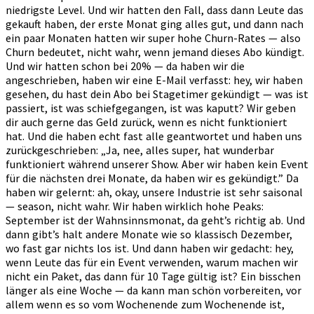
niedrigste Level. Und wir hatten den Fall, dass dann Leute das
gekauft haben, der erste Monat ging alles gut, und dann nach
ein paar Monaten hatten wir super hohe Churn-Rates — also
Churn bedeutet, nicht wahr, wenn jemand dieses Abo kündigt.
Und wir hatten schon bei 20% — da haben wir die
angeschrieben, haben wir eine E-Mail verfasst: hey, wir haben
gesehen, du hast dein Abo bei Stagetimer gekündigt — was ist
passiert, ist was schiefgegangen, ist was kaputt? Wir geben
dir auch gerne das Geld zurück, wenn es nicht funktioniert
hat. Und die haben echt fast alle geantwortet und haben uns
zurückgeschrieben: „Ja, nee, alles super, hat wunderbar
funktioniert während unserer Show. Aber wir haben kein Event
für die nächsten drei Monate, da haben wir es gekündigt.” Da
haben wir gelernt: ah, okay, unsere Industrie ist sehr saisonal
— season, nicht wahr. Wir haben wirklich hohe Peaks:
September ist der Wahnsinnsmonat, da geht’s richtig ab. Und
dann gibt’s halt andere Monate wie so klassisch Dezember,
wo fast gar nichts los ist. Und dann haben wir gedacht: hey,
wenn Leute das für ein Event verwenden, warum machen wir
nicht ein Paket, das dann für 10 Tage gültig ist? Ein bisschen
länger als eine Woche — da kann man schön vorbereiten, vor
allem wenn es so vom Wochenende zum Wochenende ist,