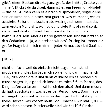
gibt’s einen Button direkt, ganz groß, der heißt „Create your
Timer”. Klickst du da drauf, dann ist es ein Freemium-Modell
— das heißt, man kann es einfach ausprobieren, sogar ohne
sich anzumelden, einfach mal gucken, was es macht, wie es
aussieht. Es ist ein bisschen überwältigend, wenn man das
zum ersten Mal sieht, weil du ganz viele Knöpfe und so da
siehst und denkst: Countdown müsste doch nicht so
kompliziert sein. Aber es ist so gewachsen. Und wir hatten so
den Gedanken — ja, wie preisen wir das? Pricing ist immer die
große Frage bei — ich meine — jeder Firma, aber bei SaaS ist
es
[10:02]
nicht einfach, weil du einfach nicht sagen kannst: ich
produziere und es kostet mich so viel, und dann mache ich
10%, 20% oben drauf und dann verkaufe ich es. Sondern du
musst sagen: ja, eigentlich kostet es mich 5 € im Monat, das
Ding laufen zu lassen — zahle ich den also? Und dann musst
du halt abschätzen, was ist es der Person wert. Dann haben
wir angefangen mit so 7 € — so das typische Bootstrapper,
Indie-Hacker: was kostet mein Tool, machen wir mal 7, 8 € —
wird schon passen. Mittlerweile sind wir bei 19 € für das