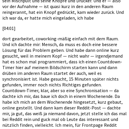
sein Mischpult und seine Knöpfe und Drücker. Und er — also
vor der Aufnahme — ist quasi kurz in den anderen Raum
reingerannt, hat ein Knopf gedrückt, kam wieder zurück. Und
ich war da, er hatte mich eingeladen, ich habe
[04:01]
dort gearbeitet, coworking-mäßig einfach mit dem Raum.
Und ich dachte mir: Mensch, da muss es doch eine bessere
Lösung für das Problem geben. Und habe dann online kurz
gesucht, weil in meinem Kopf — nicht wahr — irgendjemand
hat es schon mal programmiert, dass ich einen Countdown-
Timer hier auf meinem Bildschirm starten kann und dann
drüben im anderen Raum startet der auch, weil es
synchronisiert ist. Habe gesucht, 15 Minuten später nichts
gefunden, immer noch nichts Richtiges gefunden.
Countdown-Timer, klar, aber so eine Synchronisation — da
dachte ich mir, das baue ich doch in einem Wochenende. Da
habe ich mich an dem Wochenende hingesetzt, kurz gebaut,
online gestellt. Und dann kam dieser Reddit-Post — dachte
mir, ja gut, das weiß ja niemand davon, jetzt stelle ich das mal
bei Reddit rein und guck mal ob Leute das interessant und
nützlich finden, vielleicht. Ich mein, für Frontpage Reddit