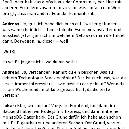
Spaß, oder halt das einfach aus der Community her. Und mit
anderen Foundern zusammen zu sein, was einfach den Wert
bringt, dass man andere Founder kennenlernt.
Andreas:
Ja, gut, ich habe dich auch auf Twitter gefunden —
was wahrscheinlich — findest du die Event-Veranstalter und
wüsstest jetzt gar nicht in welchem Netzwerk man die findet
dann. Deswegen, ja, dieser — weil
[26:13]
du weißt ja gar nicht, wo du hin sollst.
Andreas:
Ja, verstanden. Kannst du ein bisschen was zu
deinem Technologie-Stack erzählen? Das ist auch was, was die
Leute immer interessiert — wie hast du das gebaut? Wenn du
es am Wochenende mal kurz gebaut hast, da die erste
Version?
Lukas:
Klar, wir sind auf Vue.js im Frontend, und dann im
Backend haben wir Node.js mit Express, und dann mit einer
MongoDB-Datenbank. Der Grund dafür: ich habe auch schon
mit PHP gearbeitet und anderen Sachen. Der Grund, warum
ich das auf dem JavaScript-Stack aufgebaut habe — komplett,