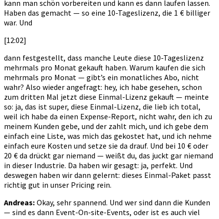
kann man schön vorbereiten und kann es dann laufen lassen.
Haben das gemacht — so eine 10-Tageslizenz, die 1 € billiger
war. Und
[12:02]
dann festgestellt, dass manche Leute diese 10-Tageslizenz
mehrmals pro Monat gekauft haben. Warum kaufen die sich
mehrmals pro Monat — gibt’s ein monatliches Abo, nicht
wahr? Also wieder angefragt: hey, ich habe gesehen, schon
zum dritten Mal jetzt diese Einmal-Lizenz gekauft — meinte
so: ja, das ist super, diese Einmal-Lizenz, die lieb ich total,
weil ich habe da einen Expense-Report, nicht wahr, den ich zu
meinem Kunden gebe, und der zahlt mich, und ich gebe dem
einfach eine Liste, was mich das gekostet hat, und ich nehme
einfach eure Kosten und setze sie da drauf. Und bei 10 € oder
20 € da drückt gar niemand — weißt du, das juckt gar niemand
in dieser Industrie. Da haben wir gesagt: ja, perfekt. Und
deswegen haben wir dann gelernt: dieses Einmal-Paket passt
richtig gut in unser Pricing rein.
Andreas:
Okay, sehr spannend. Und wer sind dann die Kunden
— sind es dann Event-On-site-Events, oder ist es auch viel