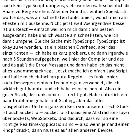
auch kein TypeScript übrigens, viele werden wahrscheinlich die
Haare zu Berge stehen. Aber der Grund ist einfach Speed: ich
wollte das, was am schnellsten funktioniert, wo ich mich am
ehesten mit auskenne. Nicht jetzt weil Vue irgendwie besser
ist als React — einfach weil ich mich damit am besten
ausgekannt habe und ich wusste am schnellsten, wie ich
damit umgehe. Gleiche Sache mit TypeScript: TypeScript ist
okay zu verwenden, ist ein bisschen Overhead, aber das
einzurichten — ich habe es kurz probiert, und dann irgendwie
nach 5 Stunden aufgegeben, weil hier der Compiler und das
und da gab’s die Error-Message und dann habe ich das nicht
alles zusammengekriegt. Jetzt mache ich einfach JavaScript
und halte mich einfach an gute Regeln — es funktioniert
auch. Deswegen: einfach Technologien verwendet, die ich
wirklich gut kannte, und ich habe es nicht bereut. Also ein
guter Stack, der funktioniert — recht gut. Habe natürlich ein
paar Probleme gehabt mit Scaling, aber das alles
rausgehalten. Und ein ganz ein Kern von unserem Tech-Stack
ist auch Socket.io — Socket.io ist quasi eine Abstraction-Layer
über Sockets, WebSockets. Und dadurch, dass wir so eine
richtige Realtime-Application sind — also wenn jemand einen
Knopf drückt, dann muss es auf allen anderen Devices