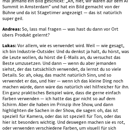
mal jemand ein Bild geschickt: „Ah, hier, wir waren auf dem AI
Summit in Amsterdam” und hat ein Bild gemacht von der
Bühne und da ist Stagetimer angezeigt — das ist natürlich
super geil.
Andreas:
So, lass mal fragen — was hast du dann vor Ort
übers Produkt gelernt?
Lukas:
Vor allem, wie es verwendet wird. Weil — wie gesagt,
ich bin Industrie-Outsider. Und du denkst ja halt, du hörst, was
die Leute wollen, du hörst die E-Mails an, du versuchst das
Beste umzusetzen. Und dann — wenn du aber jemanden
siehst, der das tatsächlich verwendet, da lernst du so viele
Details. So: ah, okay, das macht natürlich Sinn, und so
verwendet er das, und hier — wenn ich das kleine Ding noch
machen würde, dann wäre das natürlich viel hilfreicher für ihn.
Ein ganz praktisches Beispiel wäre, dass die gerne einfach
Farben verwenden — ich hatte das gar nicht so auf dem
Schirm. Aber die haben im Prinzip ihre Show, und dann
highlighten die Sachen in der Show, die sagen: oh, das ist
speziell für Kamera, oder das ist speziell für Ton, oder das
hier ist besonders wichtig. Und deswegen machen sie es rot,
oder verwenden verschiedene Farben, um visuell für sich